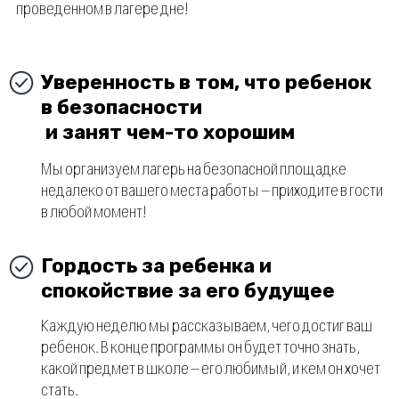
Руслан
13 лет
«Я думал, это будет вроде обычной школы, но после
первого занятия мне очень всё понравилось»
София