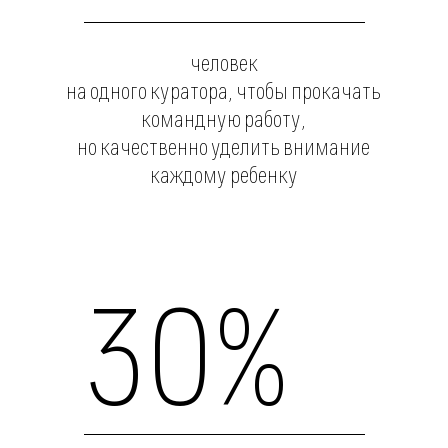
Мы прибавляем к привычному школьному предмету
навыки будущего, такие как:
Критическое
мышление
Это способ выйти
из любой ситуации
и найти решение для
любой проблемы
Креативное
мышление
Благодаря им, ребенок
справится со множеством
задач, которые не под силу
даже его родителям.
Эмоциональный