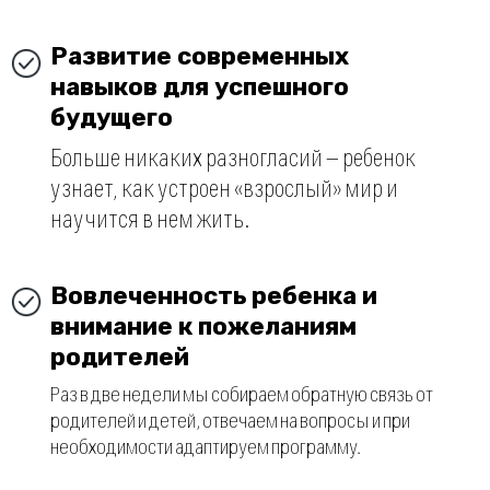
12 лет
«Я научилась делать то, что мне нравится, я делаю
реально красивые вещи. Это было очень круто!»
Валерия
15 лет
Весь путь в проекте OpenMind поддерживает тебя, дает
мотивацию.
Это правда невероятно!»