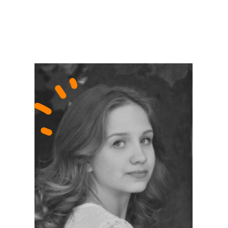
Виктория,
мама Лёши
«Мы узнали, что Настя работала
в школе юного дипломата,
и окончательно убедились,
что ребенка можно доверять.
Сын в восторге от Насти, да и мы, честно говоря,
тоже — сейчас столько возможностей стать
экспертом к 22 годам, а если
еще уметь передавать этот опыт
как Настя, вообще здорово!».
Андрей,
«Конструктор» 2022