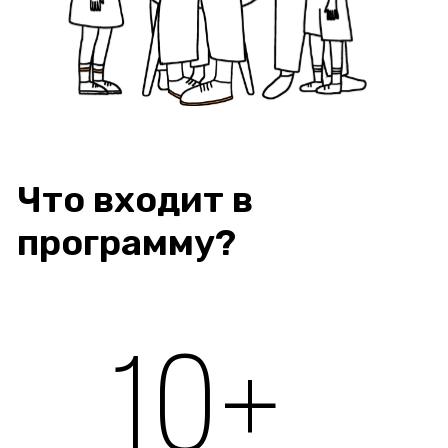
5
человек
на одного куратора, чтобы прокачать
командную работу,
но качественно уделить внимание
каждому ребенку
30%