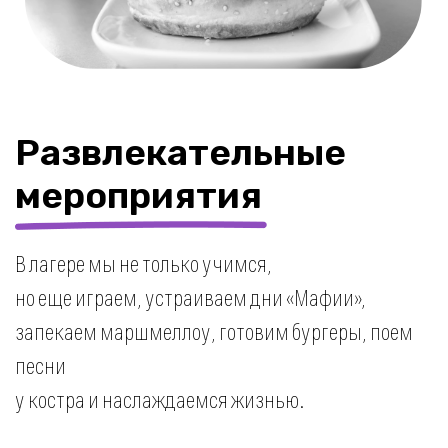
своему окончанию, вы увидите достижения
своего ребенка и результаты его работы в
необычном ярком формате — дети
организуют для родителей иммерсивный
театр, где вас будет переполнять гордость за
свое чадо.
Что получается у
детей?
Программа помогает понять, в каком
формате ребенок хочет работать
дальше — фриланс,
предпринимательство или найм.
Ребенок
понимает
свои желания и
учится их
реализовывать
уже в
процессе обучения.