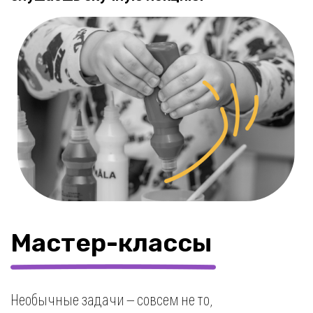
Время на общение
Детское коммьюнити единомышленников —
самый крутой результат участия в лагере.
Мы даем детям достаточно времени, чтобы
пообщаться, завести полезные знакомства,
перекусить и просто отдохнуть.