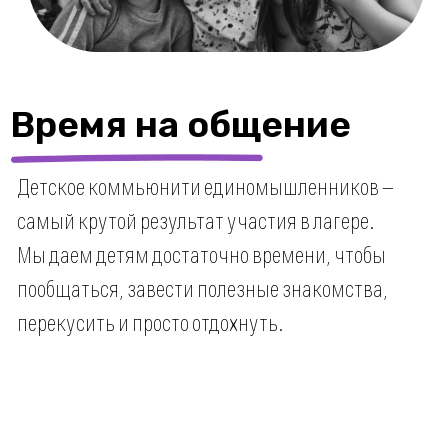
дни по 8 часов. Вы по пути на
работу идете с ребенком и
уходите домой также вместе.
Целый день каждый занимается
своим интересным делом!
3
занятия
максимально полезных занятия
в неделю проводят наши
кураторы,
а затем индивидуально
работают с каждым ребенком
для