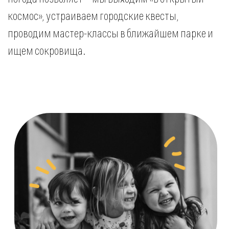
1-4
недели средняя длительность
программы - 2 недели. Целое лето
в лагере — тоже возможно, всё
зависит от вашего желания и
интересов вашего ребенка!
5
полных дней в неделю
занятия проводятся в будние