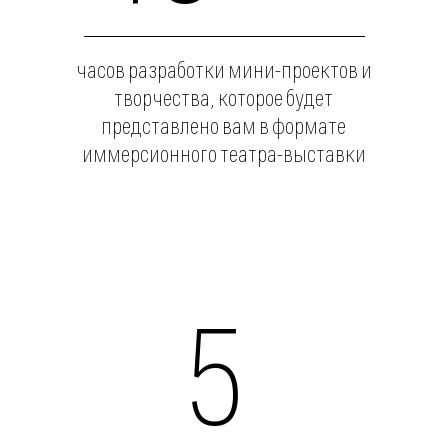
активностей
проходят
на улице (при хорошей погоде)
1
день в неделю
полностью
на английском
языке
с носителем
Как это работает?