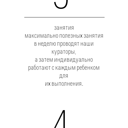
Роман
21 года
Специалист
по звукорежиссуре