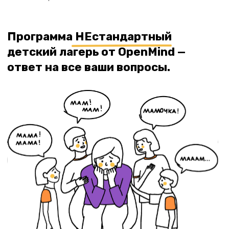
Что входит в
программу?
10+
часов разработки мини-проектов и
творчества, которое будет
представлено вам в формате
иммерсионного театра-выставки