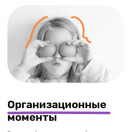
их выполнения.
4
коротких
мастер-класса
в день проходят ваши дети
для освоения навыков
будущего
Что получат
родители?
Главный результат — счастливые глаза вашего ребенка,
который будет взахлеб рассказывать о каждом