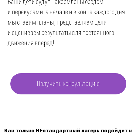
проведенном в лагере дне!
Уверенность в том, что ребенок
в безопасности
и занят чем-то хорошим
Мы организуем лагерь на безопасной площадке
недалеко от вашего места работы — приходите в гости
в любой момент!
Гордость за ребенка и
спокойствие за его будущее
Каждую неделю мы рассказываем, чего достиг ваш
ребенок. В конце программы он будет точно знать,
какой предмет в школе — его любимый, и кем он хочет
стать.
Развитие современных
навыков для успешного
будущего
Больше никаких разногласий — ребенок
узнает, как устроен «взрослый» мир и