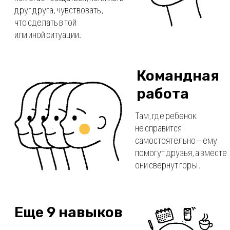
что школьные уроки. От создания фильмов и
музыкальных треков
до участия в почти научных панельных
дискуссиях — для каждого ребенка найдется
что-то интересное.
Развлекательные