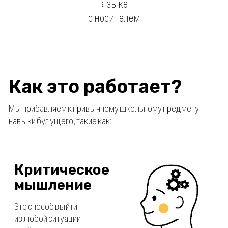
И получаем прикольную активность, которая позволяет полностью
раскрыть потенциал вашего ребенка и посмотреть на скучный
с другой стороны
предмет
. Например, как насчёт того,
фильмов
чтобы снять 150 пятисекундных
с сюжетом «Пушкин
квест по городку
признается в любви», устроить
для
музыкальный трек
звукового исследования и записать
из
услышанных звуков или стать участником иммерсионного театра и
вжиться в образ Екатерины 2
?
Чем занимаются
дети?