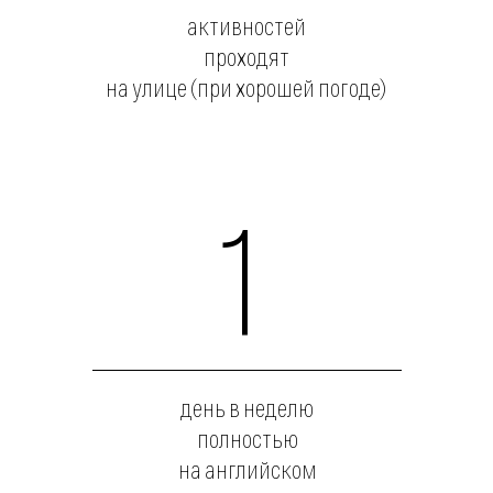
интеллект
Именно это качество
помогает общаться, понимать
друг друга, чувствовать,
что сделать в той
или иной ситуации.
Командная
работа
Там, где ребенок
не справится
самостоятельно — ему
помогут друзья, а вместе
они свернут горы.
Еще 9 навыков
Которые необходимы ему
для успешного будущего.