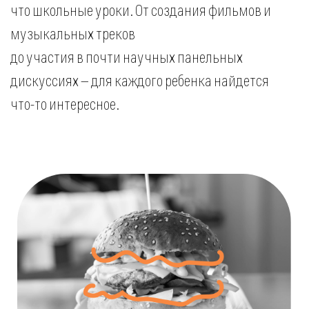
Организационные
моменты
Ваши дети будут накормлены обедом
и перекусами, а начале и в конце каждого дня
мы ставим планы, представляем цели
и оцениваем результаты для постоянного
движения вперед!
Получить консультацию
Как только НЕстандартный лагерь подойдет к